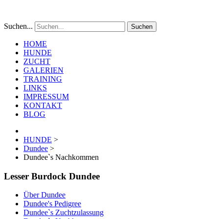
Suchen...
Suchen
HOME
HUNDE
ZUCHT
GALERIEN
TRAINING
LINKS
IMPRESSUM
KONTAKT
BLOG
HUNDE
>
Dundee
>
Dundee`s Nachkommen
Lesser Burdock Dundee
Über Dundee
Dundee's Pedigree
Dundee`s Zuchtzulassung