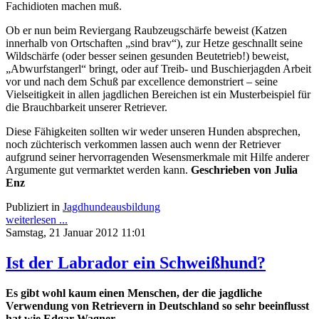
Fachidioten machen muß.
Ob er nun beim Reviergang Raubzeugschärfe beweist (Katzen
innerhalb von Ortschaften „sind brav“), zur Hetze geschnallt seine
Wildschärfe (oder besser seinen gesunden Beutetrieb!) beweist,
„Abwurfstangerl“ bringt, oder auf Treib- und Buschierjagden Arbeit
vor und nach dem Schuß par excellence demonstriert – seine
Vielseitigkeit in allen jagdlichen Bereichen ist ein Musterbeispiel für
die Brauchbarkeit unserer Retriever.
Diese Fähigkeiten sollten wir weder unseren Hunden absprechen,
noch züchterisch verkommen lassen auch wenn der Retriever
aufgrund seiner hervorragenden Wesensmerkmale mit Hilfe anderer
Argumente gut vermarktet werden kann.
Geschrieben von Julia
Enz
Publiziert in
Jagdhundeausbildung
weiterlesen ...
Samstag, 21 Januar 2012 11:01
Ist der Labrador ein Schweißhund?
Es gibt wohl kaum einen Menschen, der die jagdliche
Verwendung von Retrievern in Deutschland so sehr beeinflusst
hat wie Edgar Wagner.