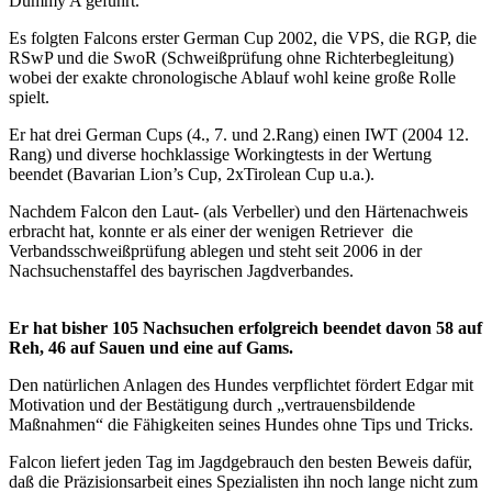
Dummy A geführt.
Es folgten Falcons erster German Cup 2002, die VPS, die RGP, die
RSwP und die SwoR (Schweißprüfung ohne Richterbegleitung)
wobei der exakte chronologische Ablauf wohl keine große Rolle
spielt.
Er hat drei German Cups (4., 7. und 2.Rang) einen IWT (2004 12.
Rang) und diverse hochklassige Workingtests in der Wertung
beendet (Bavarian Lion’s Cup, 2xTirolean Cup u.a.).
Nachdem Falcon den Laut- (als Verbeller) und den Härtenachweis
erbracht hat, konnte er als einer der wenigen Retriever die
Verbandsschweißprüfung ablegen und steht seit 2006 in der
Nachsuchenstaffel des bayrischen Jagdverbandes.
Er hat bisher 105 Nachsuchen erfolgreich beendet davon 58 auf
Reh, 46 auf Sauen und eine auf Gams.
Den natürlichen Anlagen des Hundes verpflichtet fördert Edgar mit
Motivation und der Bestätigung durch „vertrauensbildende
Maßnahmen“ die Fähigkeiten seines Hundes ohne Tips und Tricks.
Falcon liefert jeden Tag im Jagdgebrauch den besten Beweis dafür,
daß die Präzisionsarbeit eines Spezialisten ihn noch lange nicht zum