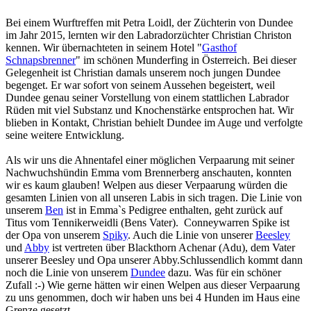
Bei einem Wurftreffen mit Petra Loidl, der Züchterin von Dundee
im Jahr 2015, lernten wir den Labradorzüchter Christian Christon
kennen. Wir übernachteten in seinem Hotel "
Gasthof
Schnapsbrenner
" im schönen Munderfing in Österreich. Bei dieser
Gelegenheit ist Christian damals unserem noch jungen Dundee
begenget. Er war sofort von seinem Aussehen begeistert, weil
Dundee genau seiner Vorstellung von einem stattlichen Labrador
Rüden mit viel Substanz und Knochenstärke entsprochen hat. Wir
blieben in Kontakt, Christian behielt Dundee im Auge und verfolgte
seine weitere Entwicklung.
Als wir uns die Ahnentafel einer möglichen Verpaarung mit seiner
Nachwuchshündin Emma vom Brennerberg anschauten, konnten
wir es kaum glauben! Welpen aus dieser Verpaarung würden die
gesamten Linien von all unseren Labis in sich tragen. Die Linie von
unserem
Ben
ist in Emma`s Pedigree enthalten, geht zurück auf
Titus vom Tennikerweidli (Bens Vater). Conneywarren Spike ist
der Opa von unserem
Spiky
. Auch die Linie von unserer
Beesley
und
Abby
ist vertreten über Blackthorn Achenar (Adu), dem Vater
unserer Beesley und Opa unserer Abby.Schlussendlich kommt dann
noch die Linie von unserem
Dundee
dazu. Was für ein schöner
Zufall :-) Wie gerne hätten wir einen Welpen aus dieser Verpaarung
zu uns genommen, doch wir haben uns bei 4 Hunden im Haus eine
Grenze gesetzt.